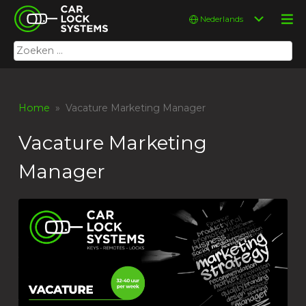
Skip
Car Lock Systems
Kies
to
een
content
taal
Zoeken
Car Lock Systems
naar:
Home
» Vacature Marketing Manager
Vacature Marketing
Manager