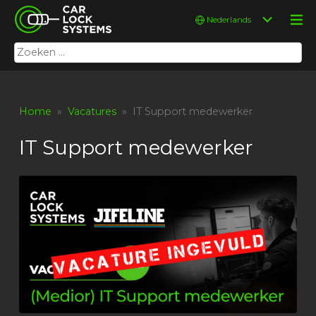
Skip
Car Lock Systems
Kies
to
een
content
taal
Zoeken
Car Lock Systems
naar:
Home
»
Vacatures
» IT Support medewerker
IT Support medewerker