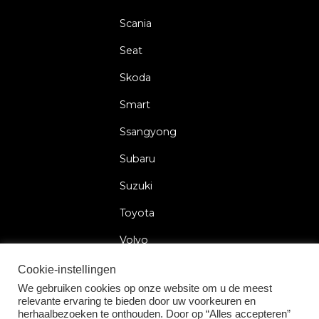
Scania
Seat
Skoda
Smart
Ssangyong
Subaru
Suzuki
Toyota
Volvo
Volkswagen
Cookie-instellingen
We gebruiken cookies op onze website om u de meest
relevante ervaring te bieden door uw voorkeuren en
herhaalbezoeken te onthouden. Door op “Alles accepteren”