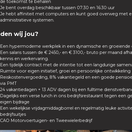
de toekomst te behalen
Je bent overdag beschikbaar tussen 07:30 en 16:30 uur
Je hebt affiniteit met computers en kunt goed overweg met 
administratieve systemen.
den wij jou?
Een hypermoderne werkplek in een dynamische en groeiende 
Een salaris tussen de € 2450,- en € 3100,- bruto per maand afha
kennis en werkervaring.
Een tijdelijk contract met de intentie tot een langdurige same
Ruimte voor eigen initiatief, groei en persoonlijke ontwikkeling
Reiskostenvergoeding, 8% vakantiegeld en een goede pensioe
via PMT
24 vakantiedagen + 13 ADV dagen bij een fulltime dienstverba
Dagelijks een verse lunch in ons bedrijfsrestaurant tegen een g
eigen bijdrage
Een wekelijkse vrijdagmiddagborrel en regelmatig leuke activit
bedrijfsuitjes
CAO Motorvoertuigen- en Tweewielerbedrijf