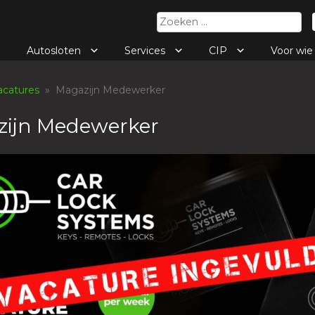
Zoeken
naar:
Autosloten
Services
CIP
Voor wi
acatures
» Magazijn Medewerker
ijn Medewerker