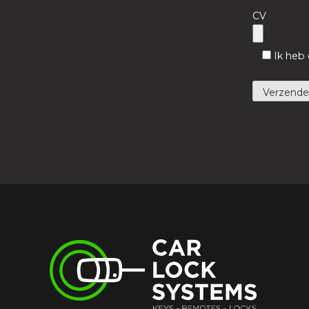
CV
Ik heb