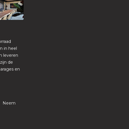
orraad
n in heel
n leveren
ijn de
garages en
gen? Neem