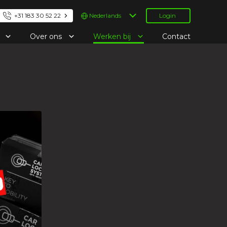
Kies
+31 183 30 52 22
Login
een
taal
e
Over ons
Werken bij
Contact