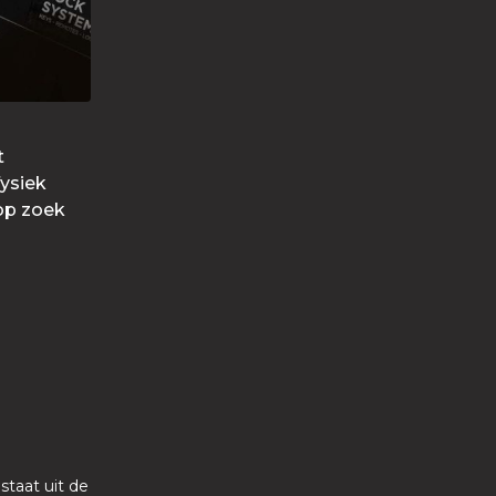
t
fysiek
 op zoek
taat uit de