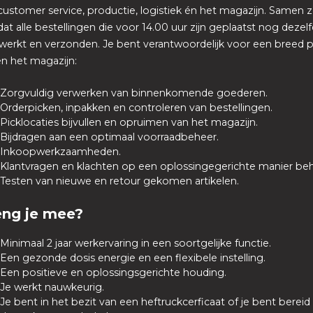
customer service, productie, logistiek én het magazijn. Samen zo
dat alle bestellingen die voor 14.00 uur zijn geplaatst nog dezel
werkt en verzonden. Je bent verantwoordelijk voor een breed 
n het magazijn:
Zorgvuldig verwerken van binnenkomende goederen.
Orderpicken, inpakken en controleren van bestellingen.
Picklocaties bijvullen en opruimen van het magazijn.
Bijdragen aan een optimaal voorraadbeheer.
Inkoopwerkzaamheden.
Klantvragen en klachten op een oplossingegerichte manier be
Testen van nieuwe en retour gekomen artikelen.
eng je mee?
Minimaal 2 jaar werkervaring in een soortgelijke functie.
Een gezonde dosis energie en een flexibele instelling.
Een positieve en oplossingsgerichte houding.
Je werkt nauwkeurig.
Je bent in het bezit van een heftruckcerficaat of je bent berei