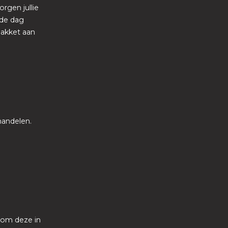
rgen jullie
fde dag
pakket aan
handelen.
d om deze in