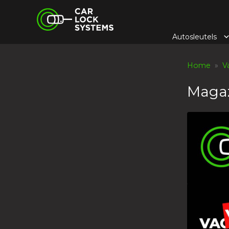
Skip
Car Lock Systems
to
content
Autosleutels
Car Lock Systems
Home
»
V
Magaz