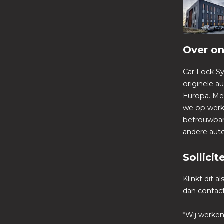
Over o
Car Lock Sy
originele a
Europa. Me
we op werk
betrouwbare
andere auto
Sollicit
Klinkt dit a
dan contact
*Wij werken