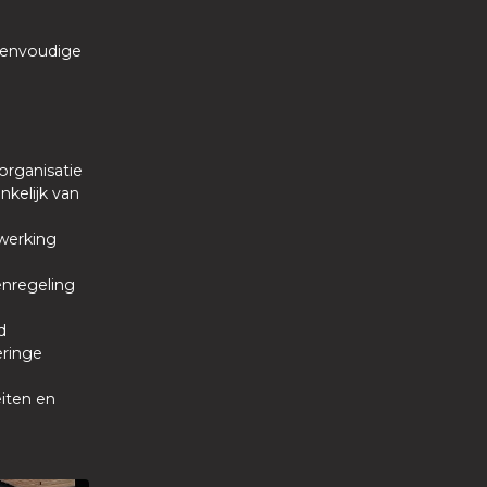
eenvoudige
organisatie
nkelijk van
nwerking
nregeling
nd
eringe
eiten en