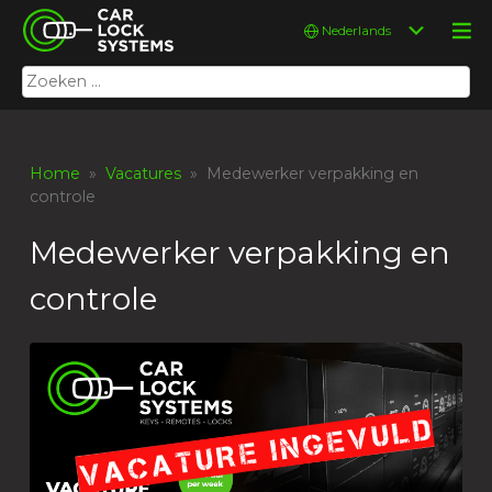
Skip
Car Lock Systems
Kies
to
een
content
taal
Zoeken
Car Lock Systems
naar:
Home
»
Vacatures
» Medewerker verpakking en
controle
Medewerker verpakking en
controle