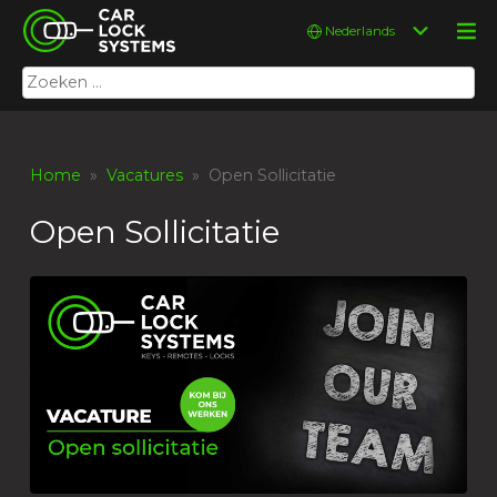
Skip
Car Lock Systems
Kies
to
een
content
taal
Zoeken
Car Lock Systems
naar:
Home
»
Vacatures
» Open Sollicitatie
Open Sollicitatie