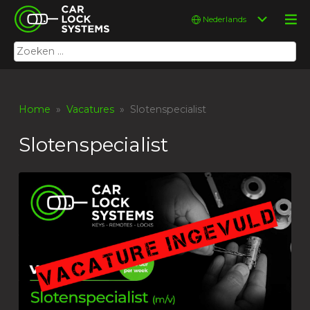
Skip
Car Lock Systems
Kies
to
een
content
taal
Zoeken
Car Lock Systems
naar:
Home
»
Vacatures
» Slotenspecialist
Slotenspecialist