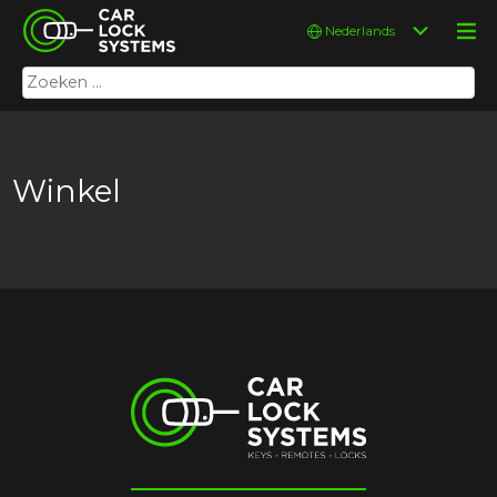
Skip
Car Lock Systems
Kies
to
een
content
taal
Zoeken
Car Lock Systems
naar:
Winkel