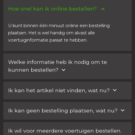
Hoe snel kan ik online bestellen?
U kunt binnen één minuut online een bestelling
plaatsen. Het is wel handig om alvast alle
voertuiginformatie paraat te hebben.
Welke informatie heb ik nodig om te
kunnen bestellen?
Voor elke bestelling heeft u het chassisnummer van de
Ik kan het artikel niet vinden, wat nu?
auto nodig. Daarnaast vragen wij om de sleutelcode.
Heeft u geen sleutelcode? Dan kunt u simpelweg een
Als het product van uw keuze niet te vinden is op onze
foto van het metalen deel van de sleutel sturen. Aan de
Ik kan geen bestelling plaatsen, wat nu?
website, kunt u online een offerte aanvragen of even
hand hiervan kunnen wij de juiste sleutelcode bepalen.
met ons contact opnemen via de chat. Wij helpen u
Als het product van uw keuze niet te vinden is op onze
dan het juiste product te vinden.
Ik wil voor meerdere voertuigen bestellen.
website, kunt u online een offerte aanvragen of even