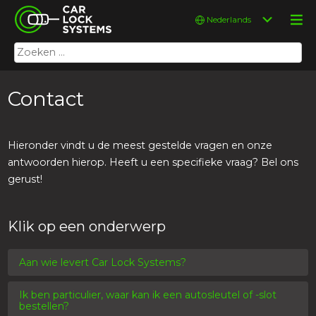
Skip
Car Lock Systems
Kies
to
een
content
taal
Zoeken
Car Lock Systems
naar:
Contact
Hieronder vindt u de meest gestelde vragen en onze
antwoorden hierop. Heeft u een specifieke vraag? Bel ons
gerust!
Klik op een onderwerp
Aan wie levert Car Lock Systems?
Ik ben particulier, waar kan ik een autosleutel of -slot
bestellen?