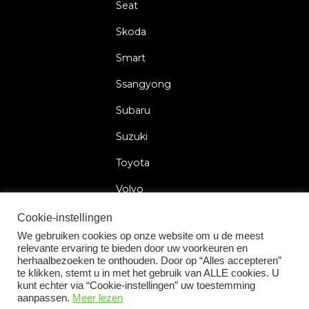
Seat
Skoda
Smart
Ssangyong
Subaru
Suzuki
Toyota
Volvo
Volkswagen
Cookie-instellingen
We gebruiken cookies op onze website om u de meest
relevante ervaring te bieden door uw voorkeuren en
herhaalbezoeken te onthouden. Door op “Alles accepteren”
te klikken, stemt u in met het gebruik van ALLE cookies. U
2026 © Car Lock Systems
kunt echter via “Cookie-instellingen” uw toestemming
aanpassen.
Meer lezen