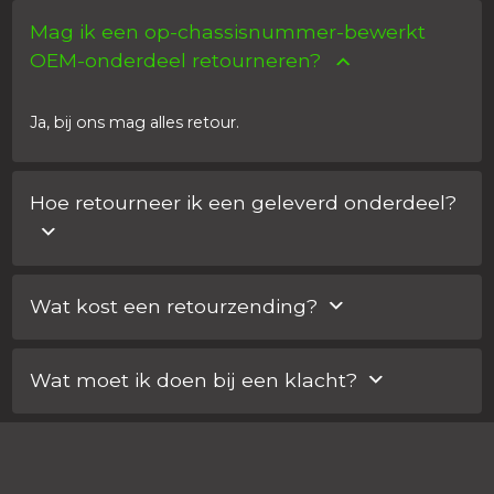
Mag ik een op-chassisnummer-bewerkt
OEM-onderdeel retourneren?
Ja, bij ons mag alles retour.
Hoe retourneer ik een geleverd onderdeel?
Log in op uw account. In uw klantenportaal kunt u
Wat kost een retourzending?
eenvoudig voor een bestelling of onderdeel een retour
aanvragen. Wij nemen daarna contact met u op voor
Bij het indienen van uw retouraanvraag zullen wij u
de verdere afhandeling.
Wat moet ik doen bij een klacht?
informeren over de procedure en de kosten.
Ons doel is om u de allerbeste service te bieden! Mocht
u dit anders ervaren dan is uw feedback van harte