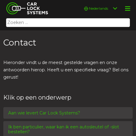
Skip
Car Lock Systems
Kies
to
een
content
taal
Zoeken
Car Lock Systems
naar:
Contact
Hieronder vindt u de meest gestelde vragen en onze
antwoorden hierop. Heeft u een specifieke vraag? Bel ons
gerust!
Klik op een onderwerp
Aan wie levert Car Lock Systems?
Ik ben particulier, waar kan ik een autosleutel of -slot
bestellen?