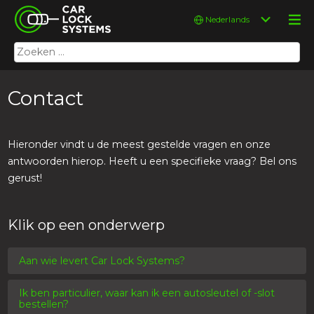
Skip
Car Lock Systems
Kies
to
een
content
taal
Zoeken
Car Lock Systems
naar:
Contact
Hieronder vindt u de meest gestelde vragen en onze
antwoorden hierop. Heeft u een specifieke vraag? Bel ons
gerust!
Klik op een onderwerp
Aan wie levert Car Lock Systems?
Ik ben particulier, waar kan ik een autosleutel of -slot
bestellen?