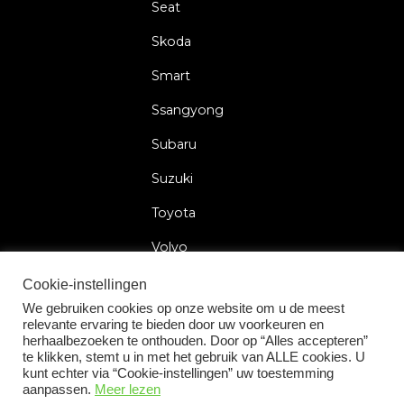
Seat
Skoda
Smart
Ssangyong
Subaru
Suzuki
Toyota
Volvo
Volkswagen
Cookie-instellingen
We gebruiken cookies op onze website om u de meest
relevante ervaring te bieden door uw voorkeuren en
herhaalbezoeken te onthouden. Door op “Alles accepteren”
te klikken, stemt u in met het gebruik van ALLE cookies. U
2026 © Car Lock Systems
kunt echter via “Cookie-instellingen” uw toestemming
aanpassen.
Meer lezen