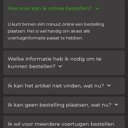
Hoe snel kan ik online bestellen?
U kunt binnen één minuut online een bestelling
plaatsen. Het is wel handig om alvast alle
voertuiginformatie paraat te hebben.
Welke informatie heb ik nodig om te
kunnen bestellen?
Voor elke bestelling heeft u het chassisnummer van de
Ik kan het artikel niet vinden, wat nu?
auto nodig. Daarnaast vragen wij om de sleutelcode.
Heeft u geen sleutelcode? Dan kunt u simpelweg een
Als het product van uw keuze niet te vinden is op onze
foto van het metalen deel van de sleutel sturen. Aan de
Ik kan geen bestelling plaatsen, wat nu?
website, kunt u online een offerte aanvragen of even
hand hiervan kunnen wij de juiste sleutelcode bepalen.
met ons contact opnemen via de chat. Wij helpen u
Als het product van uw keuze niet te vinden is op onze
dan het juiste product te vinden.
Ik wil voor meerdere voertuigen bestellen.
website, kunt u online een offerte aanvragen of even