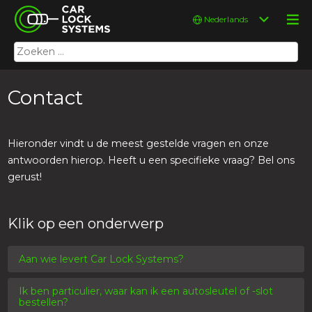
Skip
Car Lock Systems
Kies
to
een
content
taal
Zoeken
Car Lock Systems
naar:
Contact
Hieronder vindt u de meest gestelde vragen en onze
antwoorden hierop. Heeft u een specifieke vraag? Bel ons
gerust!
Klik op een onderwerp
Aan wie levert Car Lock Systems?
Ik ben particulier, waar kan ik een autosleutel of -slot
bestellen?