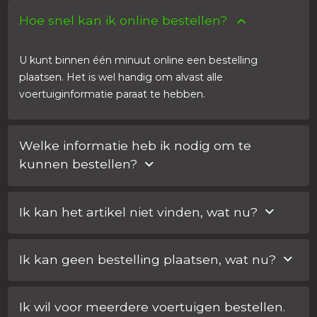
Hoe snel kan ik online bestellen?
U kunt binnen één minuut online een bestelling
plaatsen. Het is wel handig om alvast alle
voertuiginformatie paraat te hebben.
Welke informatie heb ik nodig om te
kunnen bestellen?
Voor elke bestelling heeft u het chassisnummer van de
Ik kan het artikel niet vinden, wat nu?
auto nodig. Daarnaast vragen wij om de sleutelcode.
Heeft u geen sleutelcode? Dan kunt u simpelweg een
Als het product van uw keuze niet te vinden is op onze
foto van het metalen deel van de sleutel sturen. Aan de
Ik kan geen bestelling plaatsen, wat nu?
website, kunt u online een offerte aanvragen of even
hand hiervan kunnen wij de juiste sleutelcode bepalen.
met ons contact opnemen via de chat. Wij helpen u
Als het product van uw keuze niet te vinden is op onze
dan het juiste product te vinden.
Ik wil voor meerdere voertuigen bestellen.
website, kunt u online een offerte aanvragen of even