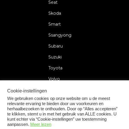
Seat
Skoda
Smart
Ssangyong
Subaru
Suzuki
Toyota
Volvo
Volkswagen
Cookie-instellingen
We gebruiken cookies op onze website om u de meest
relevante ervaring te bieden door uw voorkeuren en
herhaalbezoeken te onthouden. Door op “Alles accepteren”
te klikken, stemt u in met het gebruik van ALLE cookies. U
2026 © Car Lock Systems
kunt echter via “Cookie-instellingen” uw toestemming
aanpassen.
Meer lezen