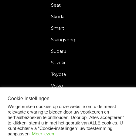
Seat
Skoda
Smart
Ssangyong
Subaru
Suzuki
Toyota
Volvo
Volkswagen
Cookie-instellingen
We gebruiken cookies op onze website om u de meest
relevante ervaring te bieden door uw voorkeuren en
herhaalbezoeken te onthouden. Door op “Alles accepteren”
te klikken, stemt u in met het gebruik van ALLE cookies. U
2026 © Car Lock Systems
kunt echter via “Cookie-instellingen” uw toestemming
aanpassen.
Meer lezen