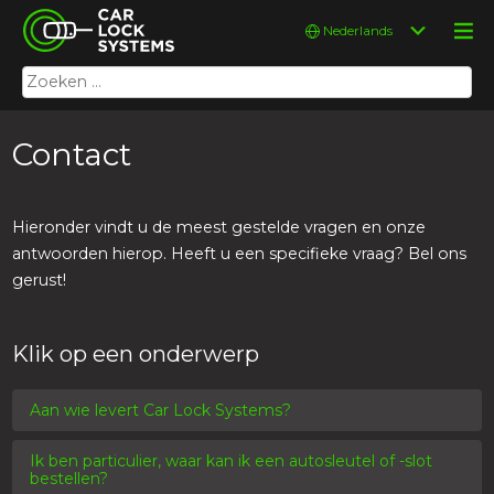
Skip
Car Lock Systems
Kies
to
een
content
taal
Zoeken
Car Lock Systems
naar:
Contact
Hieronder vindt u de meest gestelde vragen en onze
antwoorden hierop. Heeft u een specifieke vraag? Bel ons
gerust!
Klik op een onderwerp
Aan wie levert Car Lock Systems?
Ik ben particulier, waar kan ik een autosleutel of -slot
bestellen?