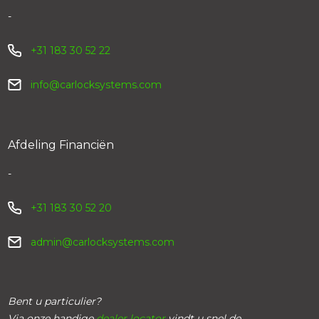
-
+31 183 30 52 22
info@carlocksystems.com
Afdeling Financiën
-
+31 183 30 52 20
admin@carlocksystems.com
Bent u particulier?
Via onze handige
dealer locator
vindt u snel de