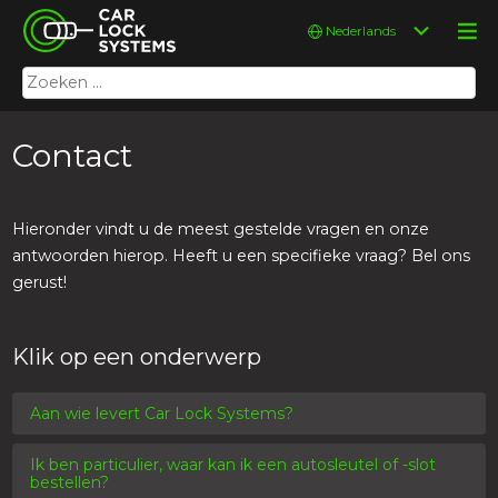
Skip
Car Lock Systems
Kies
to
een
content
taal
Zoeken
Car Lock Systems
naar:
Contact
Hieronder vindt u de meest gestelde vragen en onze
antwoorden hierop. Heeft u een specifieke vraag? Bel ons
gerust!
Klik op een onderwerp
Aan wie levert Car Lock Systems?
Ik ben particulier, waar kan ik een autosleutel of -slot
bestellen?