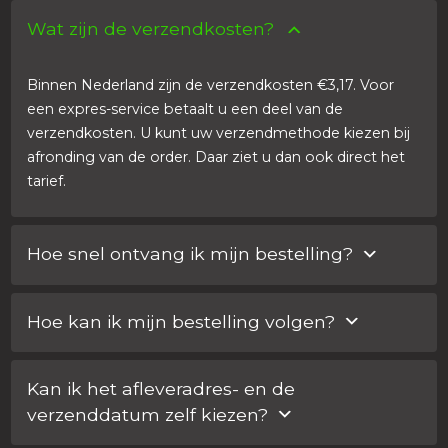
Wat zijn de verzendkosten?
Binnen Nederland zijn de verzendkosten €3,17. Voor
een expres-service betaalt u een deel van de
verzendkosten. U kunt uw verzendmethode kiezen bij
afronding van de order. Daar ziet u dan ook direct het
tarief.
Hoe snel ontvang ik mijn bestelling?
U kunt uw verzendmethode kiezen bij afronding van de
Hoe kan ik mijn bestelling volgen?
order. Voor een expres-service betaalt u een deel van
de verzendkosten. Binnen Nederland geldt doorgaans:
U ontvangt voor elke bestelling een e-mail met een
‘Vandaag voor 14: 00 uur besteld, is morgen in huis.’
Kan ik het afleveradres- en de
traceernummer. Via de link in uw e-mail kunt u uw
verzenddatum zelf kiezen?
pakket volgen. Ook via Mijn Car Lock > Bestelhistorie
Binnen Nederland geldt doorgaans: ‘Vandaag voor 14: