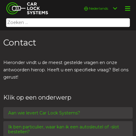
Skip
Car Lock Systems
Kies
to
een
content
taal
Zoeken
Car Lock Systems
naar:
Contact
Hieronder vindt u de meest gestelde vragen en onze
antwoorden hierop. Heeft u een specifieke vraag? Bel ons
gerust!
Klik op een onderwerp
Aan wie levert Car Lock Systems?
Ik ben particulier, waar kan ik een autosleutel of -slot
bestellen?