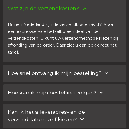
Wat zijn de verzendkosten?
Binnen Nederland zijn de verzendkosten €3,17. Voor
een expres-service betaalt u een deel van de
verzendkosten. U kunt uw verzendmethode kiezen bij
afronding van de order. Daar ziet u dan ook direct het
tarief.
Hoe snel ontvang ik mijn bestelling?
U kunt uw verzendmethode kiezen bij afronding van de
Hoe kan ik mijn bestelling volgen?
order. Voor een expres-service betaalt u een deel van
de verzendkosten. Binnen Nederland geldt doorgaans:
U ontvangt voor elke bestelling een e-mail met een
‘Vandaag voor 14: 00 uur besteld, is morgen in huis.’
Kan ik het afleveradres- en de
traceernummer. Via de link in uw e-mail kunt u uw
verzenddatum zelf kiezen?
pakket volgen. Ook via Mijn Car Lock > Bestelhistorie
Binnen Nederland geldt doorgaans: ‘Vandaag voor 14: