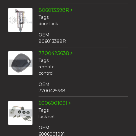
806013398R
Tags
door lock
OEM
806013398R
7700425638
Tags
remote
control
OEM
7700425638
6006001091
Tags
lock set
OEM
6006001091