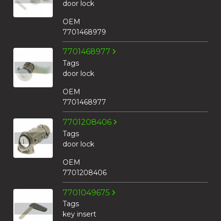
door lock
OEM
7701468979
7701468977
Tags
door lock
OEM
7701468977
7701208406
Tags
door lock
OEM
7701208406
7701049675
Tags
key insert