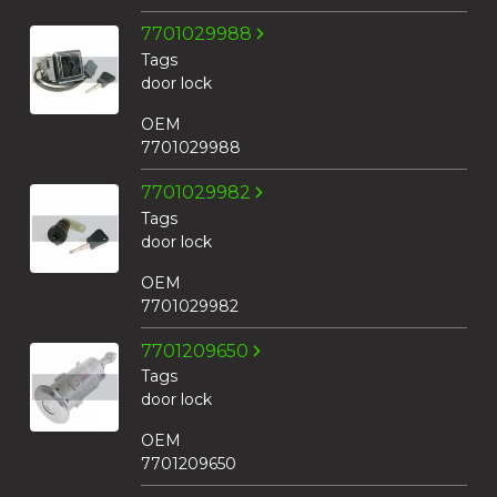
7701029988
Tags
door lock
OEM
7701029988
7701029982
Tags
door lock
OEM
7701029982
7701209650
Tags
door lock
OEM
7701209650