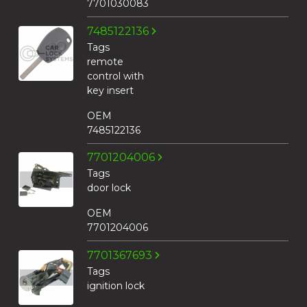
7701030083
7485122136
Tags
remote
control with
key insert
OEM
7485122136
7701204006
Tags
door lock
OEM
7701204006
7701367693
Tags
ignition lock