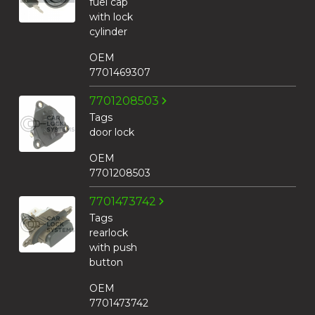
fuel cap
with lock
cylinder
OEM
7701469307
7701208503
Tags
door lock
OEM
7701208503
7701473742
Tags
rearlock
with push
button
OEM
7701473742