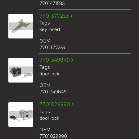
7701471585
7701377253
Tags
key insert
OEM
7701377253
7701349849
Tags
door lock
OEM
7701349849
7701029990
Tags
door lock
OEM
7701029990