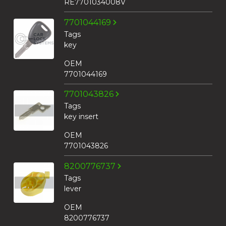
RE7701034008V
7701044169
Tags
key
OEM
7701044169
7701043826
Tags
key insert
OEM
7701043826
8200776737
Tags
lever
OEM
8200776737