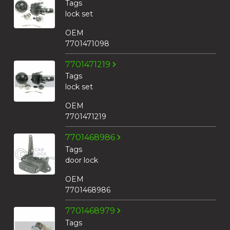
Tags
lock set
OEM
7701471098
7701471219
Tags
lock set
OEM
7701471219
7701468986
Tags
door lock
OEM
7701468986
7701468979
Tags