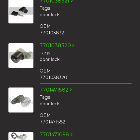
7701038321
Tags
door lock
OEM
7701038321
7701038320
Tags
door lock
OEM
7701038320
7701471582
Tags
door lock
OEM
7701471582
7701471098