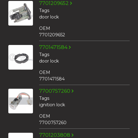
7701209652
Tags
door lock
OEM
7701209652
7701471584
Tags
door lock
OEM
7701471584
7700757260
Tags
ignition lock
OEM
7700757260
7701203808