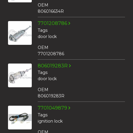
OEM
806016634R
7701208786
Tags
door lock
OEM
7701208786
806019283R
Tags
door lock
OEM
806019283R
7701049879
Tags
ignition lock
OEM