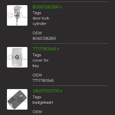
806012828R
Tags
door lock
cylinder
OEM
806012828R
7711780545
Tags
cover for
key
OEM
7711780545
285970037R
Tags
badgekaart
OEM